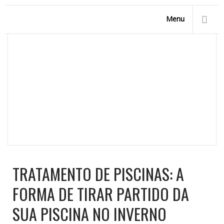
Menu
TRATAMENTO DE PISCINAS: A FORMA DE
TIRAR PARTIDO DA SUA PISCINA NO
INVERNO
Homepage
/
News
/
Tratamento de Piscinas: A forma de
tirar partido da sua piscina no Inverno
TRATAMENTO DE PISCINAS: A
FORMA DE TIRAR PARTIDO DA
SUA PISCINA NO INVERNO