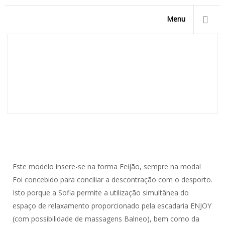
Menu
SOFIA
Homepage
/
Modelos de Piscinas
/
Piscinas Forma Feijão
/
Sofia
Este modelo insere-se na forma Feijão, sempre na moda!
Foi concebido para conciliar a descontração com o desporto.
Isto porque a Sofia permite a utilização simultânea do
espaço de relaxamento proporcionado pela escadaria ENJOY
(com possibilidade de massagens Balneo), bem como da