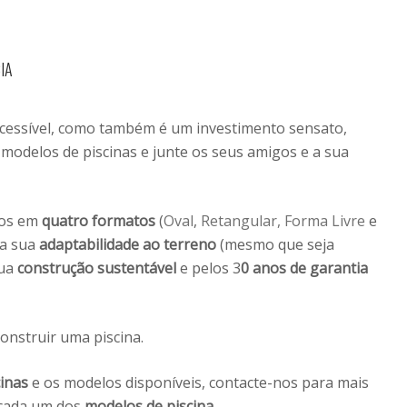
IA
cessível, como também é um investimento sensato,
modelos de piscinas e junte os seus amigos e a sua
dos em
quatro formatos
(
Oval
,
Retangular,
Forma Livre
e
la sua
adaptabilidade ao terreno
(mesmo que seja
sua
construção sustentável
e pelos 3
0 anos de garantia
onstruir uma piscina.
inas
e os modelos disponíveis, contacte-nos para mais
 cada um dos
modelos de piscina
.