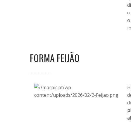
d
c
o
i
FORMA FEIJÃO
H
d
d
p
a