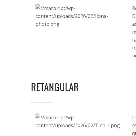
R
D
a
m
f
f
n
RETANGULAR
D
r
q