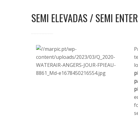
SEMI ELEVADAS / SEMI ENTE
P
t
l
p
p
p
e
f
s