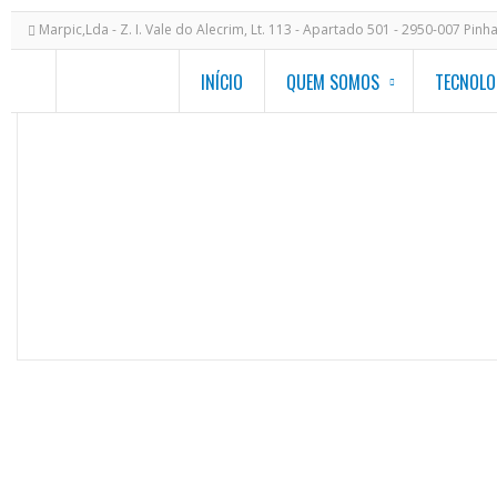
Marpic,Lda - Z. I. Vale do Alecrim, Lt. 113 - Apartado 501 - 2950-007 Pinh
INÍCIO
QUEM SOMOS
TECNOLO
MODELOS DE PISCINAS