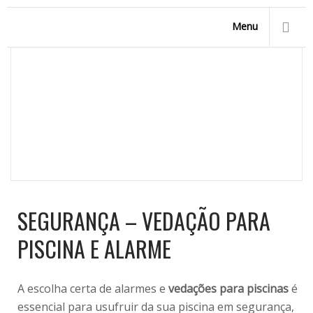
Menu
SEGURANÇA – VEDAÇÃO PARA PISCINA E
ALARME
Homepage
/
Acessórios para Piscinas
/
Segurança -
Vedação para Piscina e Alarme
SEGURANÇA – VEDAÇÃO PARA
PISCINA E ALARME
A escolha certa de alarmes e
vedações para piscinas
é
essencial para usufruir da sua piscina em segurança,