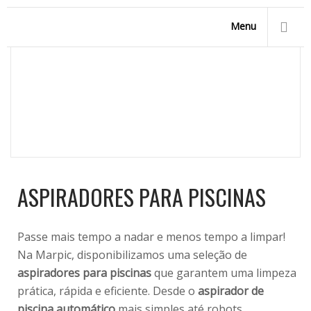
Menu
ASPIRADORES PARA PISCINAS
Homepage
/
Acessórios para Piscinas
/
Aspiradores para
piscinas
ASPIRADORES PARA PISCINAS
Passe mais tempo a nadar e menos tempo a limpar!
Na Marpic, disponibilizamos uma seleção de
aspiradores para piscinas
que garantem uma limpeza
prática, rápida e eficiente. Desde o
aspirador de
piscina automático
mais simples até robots