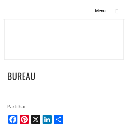
Menu
BUREAU
Homepage
/
Início
/
bureau
BUREAU
Partilhar:
Facebook
Pinterest
X
LinkedIn
Share