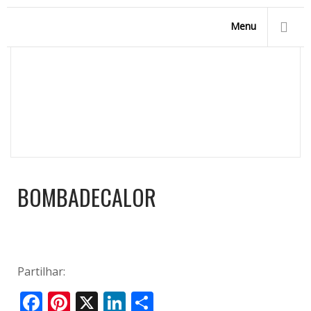
Menu
BOMBADECALOR
Homepage
/
Acessórios para Piscinas
/
Aquecimento de
Piscinas
/
bombadecalor
BOMBADECALOR
Partilhar:
Facebook
Pinterest
X
LinkedIn
Share