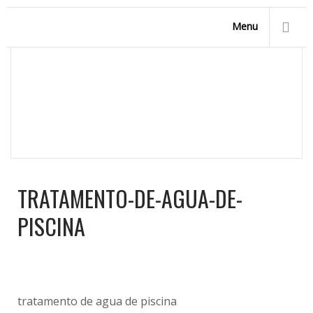
Menu
TRATAMENTO-DE-AGUA-DE-PISCINA
Homepage
/
Acessórios para Piscinas
/
Tratamento de
Água de Piscinas
/
Tratamento-de-agua-de-piscina
TRATAMENTO-DE-AGUA-DE-
PISCINA
tratamento de agua de piscina