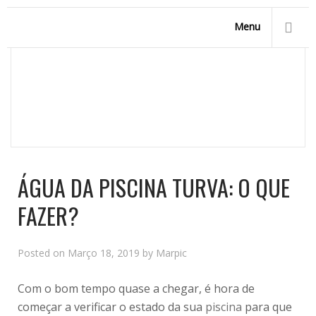
Menu
ÁGUA DA PISCINA TURVA: O QUE FAZER?
Homepage
/
News
/
Água da piscina turva: o que fazer?
ÁGUA DA PISCINA TURVA: O QUE
FAZER?
Posted on
Março 18, 2019
by
Marpic
Com o bom tempo quase a chegar, é hora de
começar a verificar o estado da sua
piscina
para que