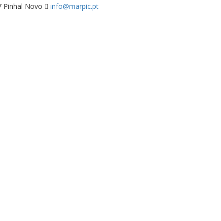
07 Pinhal Novo
info@marpic.pt