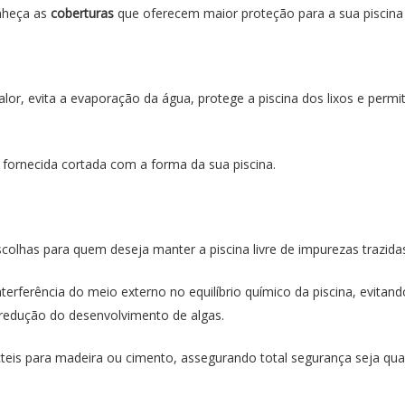
onheça as
coberturas
que oferecem maior proteção para a sua piscina 
alor, evita a evaporação da água, protege a piscina dos lixos e pe
 fornecida cortada com a forma da sua piscina.
scolhas para quem deseja manter a piscina livre de impurezas trazida
nterferência do meio externo no equilíbrio químico da piscina, evita
 redução do desenvolvimento de algas.
is para madeira ou cimento, assegurando total segurança seja qual 