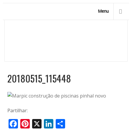
Menu
20180515_115448
Homepage
/
Contactos
/
20180515_115448
20180515_115448
Partilhar:
Facebook
Pinterest
X
LinkedIn
Share