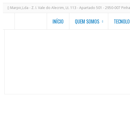
Marpic,Lda - Z. I. Vale do Alecrim, Lt. 113 - Apartado 501 - 2950-007 Pinh
INÍCIO
QUEM SOMOS
TECNOLO
ASLTOME