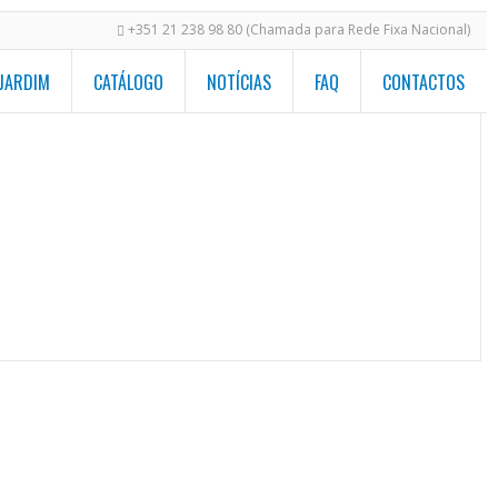
+351 21 238 98 80 (Chamada para Rede Fixa Nacional)
 JARDIM
CATÁLOGO
NOTÍCIAS
FAQ
CONTACTOS
ias Vibrações - Concerto e Exposição
/
asltome