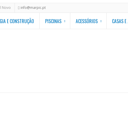
al Novo
info@marpic.pt
GIA E CONSTRUÇÃO
PISCINAS
ACESSÓRIOS
CASAS E
Homepage
/
Em Vár