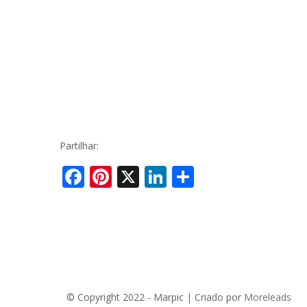
Enterra
Financiamento e Preços de Piscinas
Projeto
Vídeos
FAQ
Partilhar:
Facebook
Pinterest
X
LinkedIn
Share
© Copyright 2022 - Marpic | Criado por
Moreleads