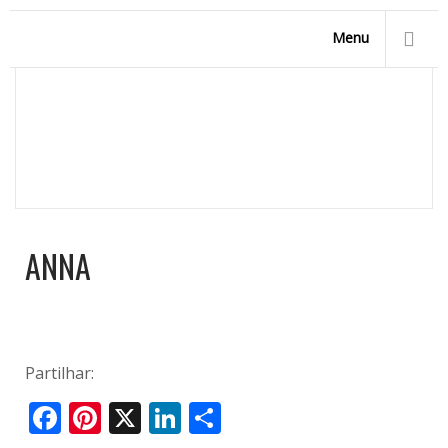
Menu
ANNA
Homepage
/
Novidades 2015 !
/
anna
ANNA
Partilhar:
Facebook
Pinterest
X
LinkedIn
Share