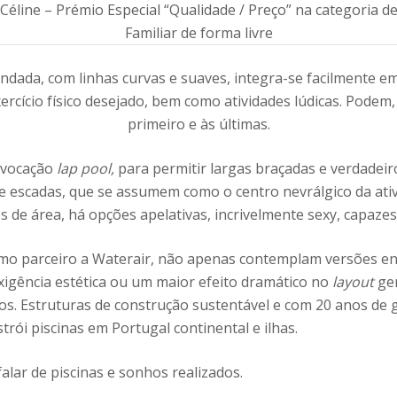
 Céline – Prémio Especial “Qualidade / Preço” na categoria de
Familiar de forma livre
ndada, com linhas curvas e suaves, integra-se facilmente em
rcício físico desejado, bem como atividades lúdicas. Podem
primeiro e às últimas.
vocação
lap pool,
para permitir largas braçadas e verdadeir
escadas, que se assumem como o centro nevrálgico da ativid
s de área, há opções apelativas, incrivelmente sexy, capazes 
o parceiro a Waterair, não apenas contemplam versões ent
xigência estética ou um maior efeito dramático no
layout
ger
cos. Estruturas de construção sustentável e com 20 anos de
trói piscinas em Portugal continental e ilhas.
alar de piscinas e sonhos realizados.