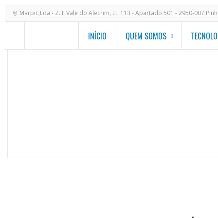
Marpic,Lda - Z. I. Vale do Alecrim, Lt. 113 - Apartado 501 - 2950-007 Pin
INÍCIO
QUEM SOMOS
TECNOLO
PISCINA REDONDA – PRÓS, C
ALTERNATIVAS IRRESISTÍVEIS