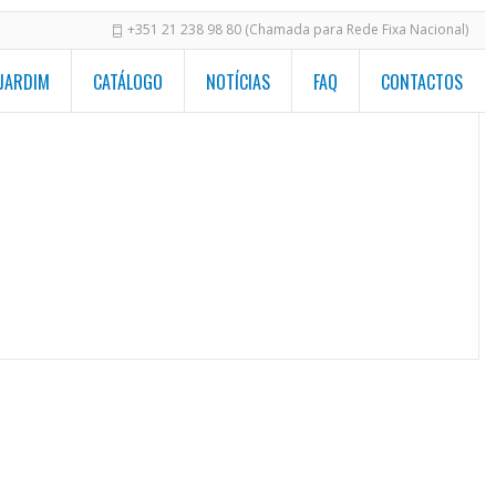
+351 21 238 98 80 (Chamada para Rede Fixa Nacional)
 JARDIM
CATÁLOGO
NOTÍCIAS
FAQ
CONTACTOS
s
/
Piscina redonda - Prós, contras e alternativas
irresistíveis