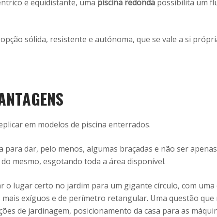
êntrico e equidistante, uma
piscina redonda
possibilita um f
ção sólida, resistente e autónoma, que se vale a si própri
ANTAGENS
eplicar em modelos de piscina enterrados.
a para dar, pelo menos, algumas braçadas e não ser apenas
o do mesmo, esgotando toda a área disponível.
ar o lugar certo no jardim para um gigante círculo, com uma
s mais exíguos e de perímetro retangular. Uma questão que
pções de jardinagem, posicionamento da casa para as máquina