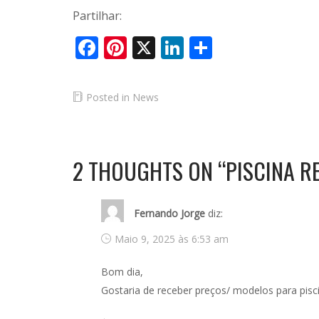
Partilhar:
Facebook
Pinterest
X
LinkedIn
Share
Posted in
News
2 THOUGHTS ON “
PISCINA R
Fernando Jorge
diz:
Maio 9, 2025 às 6:53 am
Bom dia,
Gostaria de receber preços/ modelos para pisci