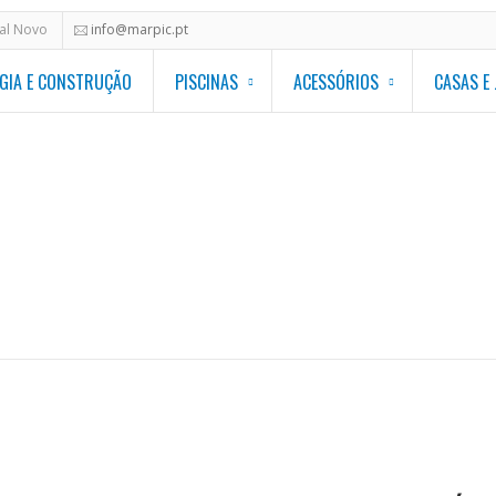
hal Novo
info@marpic.pt
GIA E CONSTRUÇÃO
PISCINAS
ACESSÓRIOS
CASAS E
ONTRAS E
Homepage
/
New