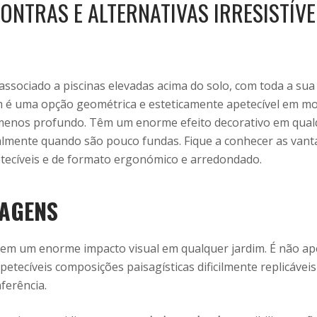
ONTRAS E ALTERNATIVAS IRRESISTÍVE
associado a piscinas elevadas acima do solo, com toda a su
 é uma opção geométrica e esteticamente apetecível em mod
 menos profundo. Têm um enorme efeito decorativo em qualq
ipalmente quando são pouco fundas. Fique a conhecer as va
etecíveis e de formato ergonómico e arredondado.
AGENS
em um enorme impacto visual em qualquer jardim. É não ap
petecíveis composições paisagísticas dificilmente replicáve
nferência.