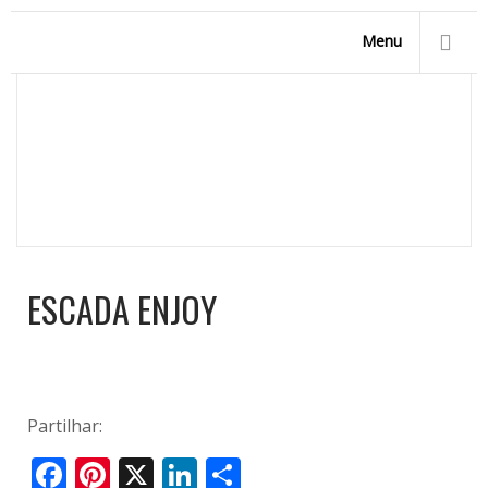
Menu
ESCADA ENJOY
Homepage
/
Modelos de Piscinas
/
Piscinas Forma Feijão
/
Escada Enjoy
ESCADA ENJOY
Partilhar:
Facebook
Pinterest
X
LinkedIn
Share