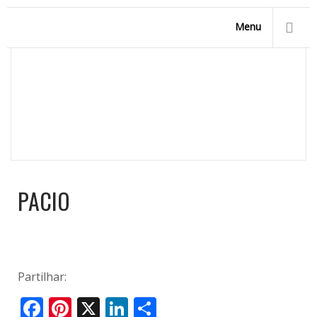
Menu
PACIO
Homepage
/
Modelos de Piscinas
/
Piscinas Forma Feijão
/
Pacio
PACIO
Partilhar:
Facebook
Pinterest
X
LinkedIn
Share