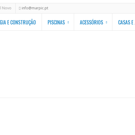
al Novo
info@marpic.pt
GIA E CONSTRUÇÃO
PISCINAS
ACESSÓRIOS
CASAS E
Homepage
/
Modelos 