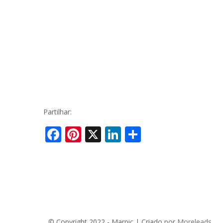
Piscinas ecológicas Waterair
Piscina
Enterra
Financiamento e Preços de Piscinas
Projeto
Vídeos
FAQ
Partilhar:
Facebook
Pinterest
X
LinkedIn
Share
© Copyright 2022 - Marpic | Criado por
Moreleads