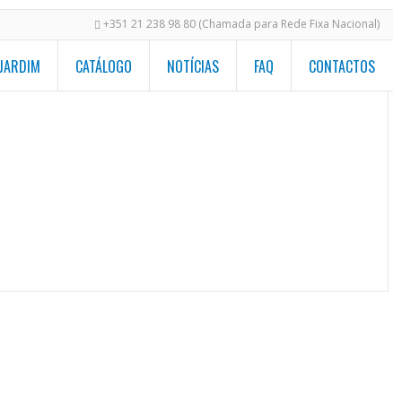
+351 21 238 98 80 (Chamada para Rede Fixa Nacional)
 JARDIM
CATÁLOGO
NOTÍCIAS
FAQ
CONTACTOS
de Piscinas
/
Piscinas Retangulares
/
sara