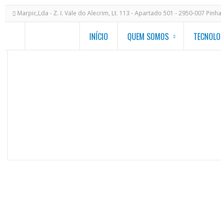
Marpic,Lda - Z. I. Vale do Alecrim, Lt. 113 - Apartado 501 - 2950-007 Pinh
INÍCIO
QUEM SOMOS
TECNOLO
SARA