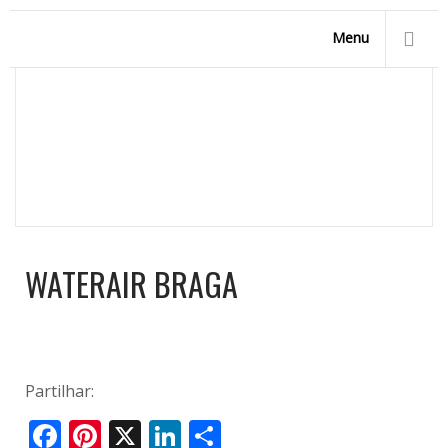
Menu
WATERAIR BRAGA
Homepage
/
Marpic, a sua empresa de piscinas
/
Agentes
/
Waterair Braga
WATERAIR BRAGA
Partilhar:
Facebook
Pinterest
X
LinkedIn
Share