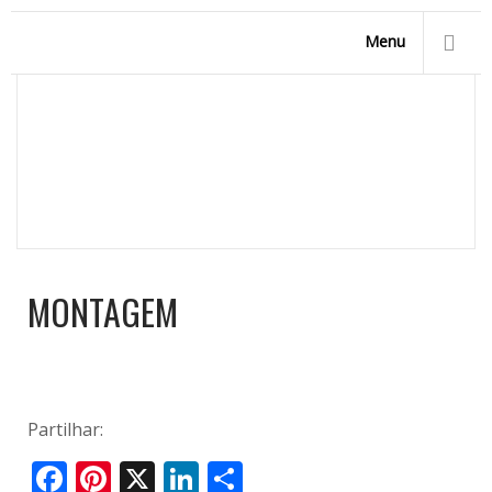
Menu
MONTAGEM
Homepage
/
Marpic, a sua empresa de piscinas
/
Vídeos
/
Montagem
MONTAGEM
Partilhar:
Facebook
Pinterest
X
LinkedIn
Share