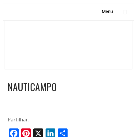
Menu
NAUTICAMPO
Homepage
/
Salão NAUTICAMPO 2018, mar de gente na
FIL
/
nauticampo
NAUTICAMPO
Partilhar:
Facebook
Pinterest
X
LinkedIn
Share