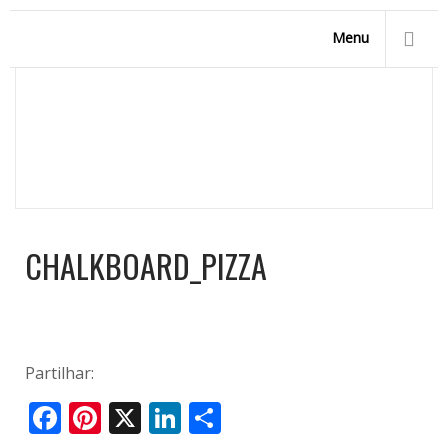
Menu
CHALKBOARD_PIZZA
Homepage
/
Início
/
chalkboard_pizza
CHALKBOARD_PIZZA
Partilhar:
Facebook
Pinterest
X
LinkedIn
Share