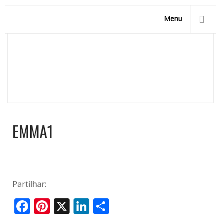
Menu
EMMA1
Homepage
/
Início
/
emma1
EMMA1
Partilhar:
Facebook
Pinterest
X
LinkedIn
Share