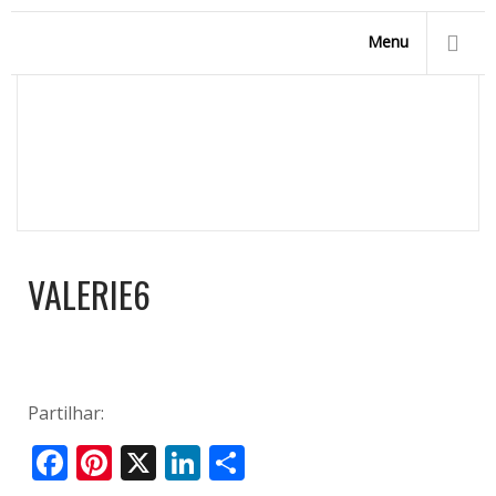
Menu
VALERIE6
Homepage
/
Início
/
valerie6
VALERIE6
Partilhar:
Facebook
Pinterest
X
LinkedIn
Share