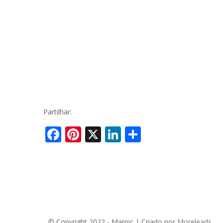
Piscinas ecológicas Waterair
Piscina
Enterra
Financiamento e Preços de Piscinas
Projeto
Vídeos
FAQ
Partilhar:
Facebook
Pinterest
X
LinkedIn
Share
© Copyright 2022 - Marpic | Criado por
Moreleads