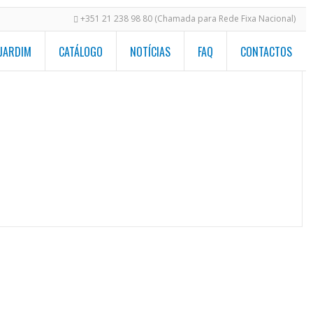
+351 21 238 98 80 (Chamada para Rede Fixa Nacional)
 JARDIM
CATÁLOGO
NOTÍCIAS
FAQ
CONTACTOS
para Piscinas
/
Equipamentos Exclusivos
/
ESCAFORM