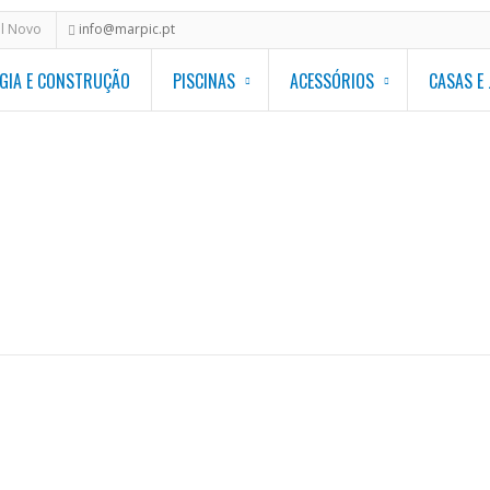
al Novo
info@marpic.pt
GIA E CONSTRUÇÃO
PISCINAS
ACESSÓRIOS
CASAS E
Homepage
/
Acessórios 