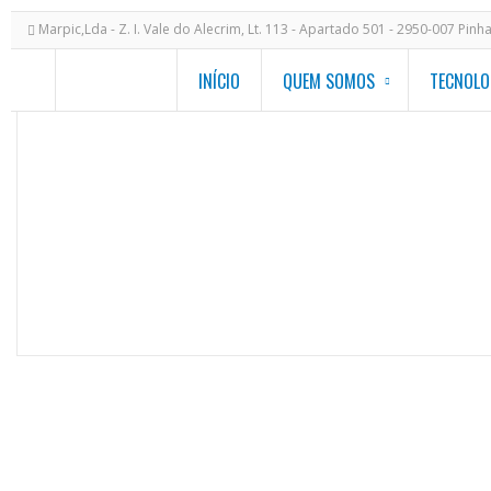
Marpic,Lda - Z. I. Vale do Alecrim, Lt. 113 - Apartado 501 - 2950-007 Pinh
INÍCIO
QUEM SOMOS
TECNOLO
ESCAFORM