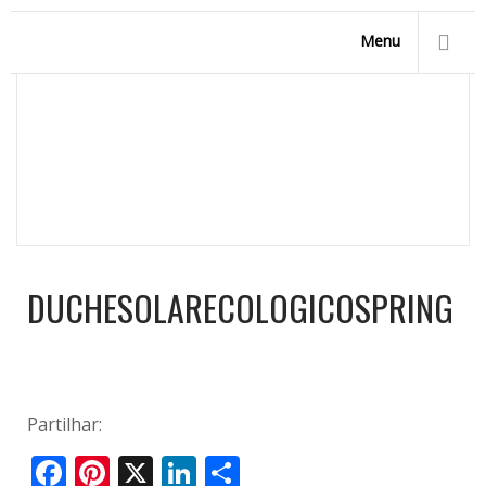
Menu
DUCHESOLARECOLOGICOSPRING
Homepage
/
Acessórios para Piscinas
/
Outros
acessórios
/
duchesolarecologicospring
DUCHESOLARECOLOGICOSPRING
Partilhar:
Facebook
Pinterest
X
LinkedIn
Share