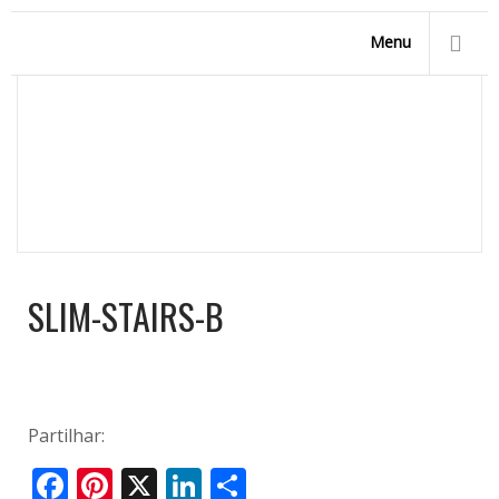
Menu
SLIM-STAIRS-B
Homepage
/
Modelos de Piscinas
/
Piscinas Forma Livre
/
slim-stairs-b
SLIM-STAIRS-B
Partilhar:
Facebook
Pinterest
X
LinkedIn
Share