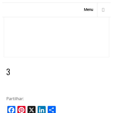
Menu
3
Homepage
/
Modelos de Piscinas
/
Piscinas Retangulares
/
Romy
/
3
3
Partilhar:
Facebook
Pinterest
X
LinkedIn
Share