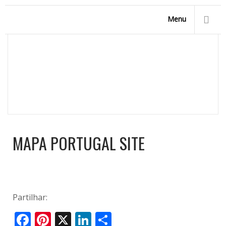
Menu
MAPA PORTUGAL SITE
Homepage
/
Marpic, a sua empresa de piscinas
/
Agentes
/
Mapa Portugal site
MAPA PORTUGAL SITE
Partilhar:
Facebook
Pinterest
X
LinkedIn
Share