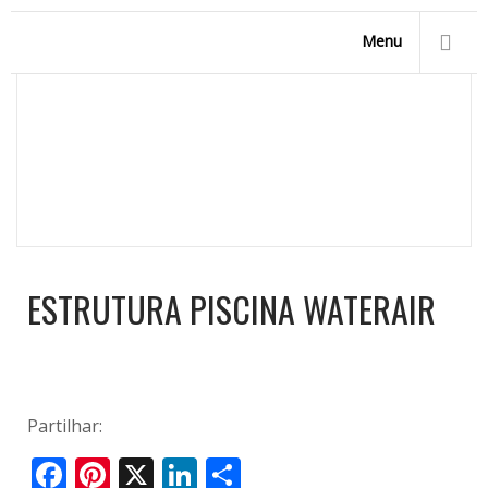
Menu
ESTRUTURA PISCINA WATERAIR
Homepage
/
Marpic, a sua empresa de piscinas
/
Piscinas
em Aço - Tecnologia Waterair
/
Estrutura Piscina Waterair
ESTRUTURA PISCINA WATERAIR
Partilhar:
Facebook
Pinterest
X
LinkedIn
Share